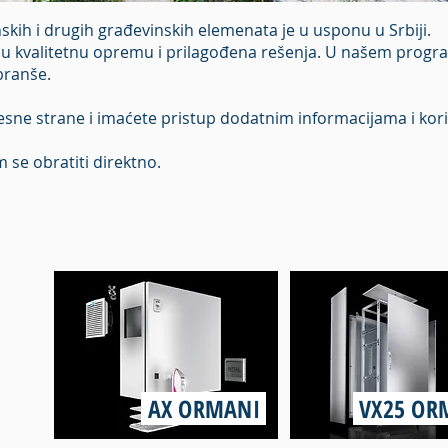
skih i drugih građevinskih elemenata je u usponu u Srbiji.
evaju kvalitetnu opremu i prilagođena rešenja. U našem prog
branše.
 desne strane i imaćete pristup dodatnim informacijama i kor
 se obratiti direktno.
AX ORMANI
VX25 OR