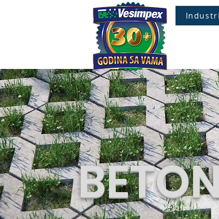
Industr
POČE
BETON