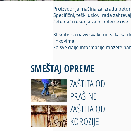
Proizvodnja mašina za izradu beton
Specifični, teški uslovi rada zaht
ćete naći rešenja za probleme ove 
Kliknite na naziv svake od slika sa
linkovima.
Za sve dalje informacije možete nam
SMEŠTAJ OPREME
ZAŠTITA OD
PRAŠINE
ZAŠTITA OD
KOROZIJE