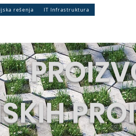
ijska rešenja
IT Infrastruktura
TNA
VESIMPEX
LAPP
TELEGAERTNE
PROIZ
SKIH PRO