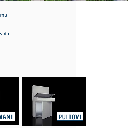
ramu
isnim
MANI
PULTOVI