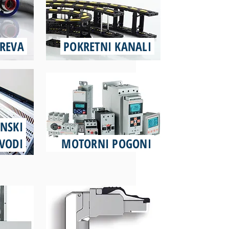
CREVA
POKRETNI KANALI
NSKI
VODI
MOTORNI POGONI