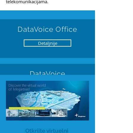
telekomunikacijama.
DataVoice Office
Detaljnije
DataVoice
Industry
Detaljnije
KONFIGURATORI
Otkrijte virtuelni