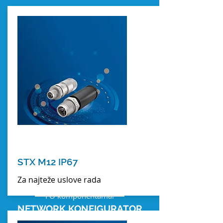
TICNET KONFIGURATOR
STX M12 IP67
Online konfigurator optimalnih
Za najteže uslove rada
rešenja za Vaše mreže sa bakarnim i
FO komponentama!
NETWORK KONFIGURATOR
DETALJNIJE