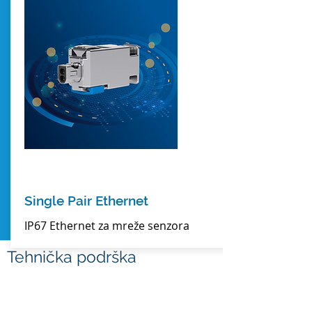
Moćni online alat za konfigurisanje
mreže i mrežne opreme za celu
zgradu ili industrijsko postrojenje
DETALJNIJE
Single Pair Ethernet
IP67 Ethernet za mreže senzora
Tehnička podrška
Za sve ono što Vas interesuje a niste našli
na ovom ili sajtu Telegaertnera, javite nam