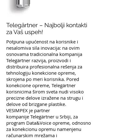
Telegärtner – Najbolji kontakti
za Vaš uspeh!
Potpuna upućenost na korisnike i
nesalomiva sila inovacija: na ovim
osnovama tradicionalna kompanija
Telegärtner razvija, proizvodi i
distribuira profesionalna rešenja za
tehnologiju konekcione opreme,
skrojena po meri korisnika. Pored
konekcione opreme, Telegärtner
korisnicima širom sveta nudi visoko
precizne delove izražene na strugu i
delove od brizgane plastike.
VESIMPEX je partner
kompanije Telegärtner u Srbiji, za
program Data&Voice opreme, odnosno
za konekcionu opremu namenjenu
računarskim mrežama i