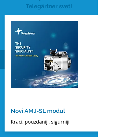
Telegärtner svet!
Detaljnije
Prošetajte 3d virtuelnim Telegärtner
svetom i upoznajte adekvatnu
primenu konekcionih rešenja u
poslovnim zgradama, Edge data
PODRŠKA
centrima, fabrikama...
Detaljnije
DETALJNIJE
Novi AMJ-SL modul
Kraći, pouzdaniji, sigurniji!