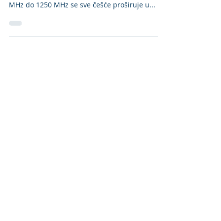
Sve češće se piše o RJ45 modulima za 25
Gigabit Ethernet. Opseg prenosa podataka od 1
MHz do 1250 MHz se sve češće proširuje u...