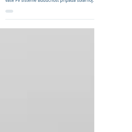
Održiva budućnost uz solarnu energiju - LAPP
kompletna rešenja i upravljanje projektima za
vaše PV sisteme Budućnost pripada solarnoj...