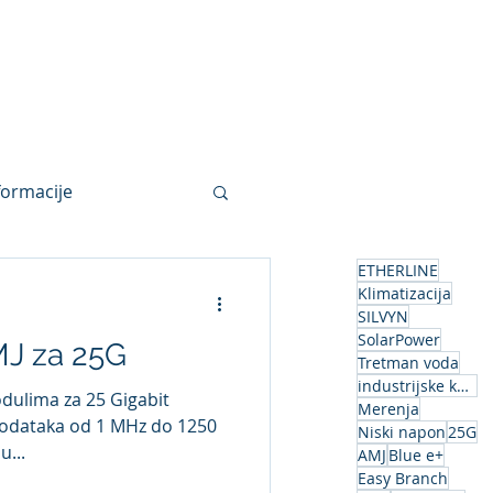
R
LOVATO
Blog
formacije
ETHERLINE
Klimatizacija
SILVYN
SolarPower
MJ za 25G
Tretman voda
industrijske komunikacije
odulima za 25 Gigabit
Merenja
podataka od 1 MHz do 1250
Niski napon
25G
u...
AMJ
Blue e+
Easy Branch