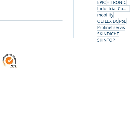
EPIC
HITRONIC
Industrial Communication
mobility
OLFLEX DC
PoE
Profinet
servis
SKINDICHT
SKINTOP
ISO 9001 sertifikat
Certified Clients and
Products | SGS