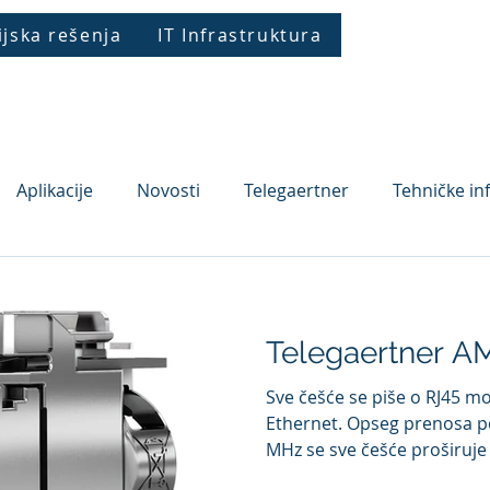
ijska rešenja
IT Infrastruktura
TNA
VESIMPEX
LAPP
TELEGAERTNE
Aplikacije
Novosti
Telegaertner
Tehničke in
Telegaertner A
Sve češće se piše o RJ45 m
Ethernet. Opseg prenosa 
MHz se sve češće proširuje 