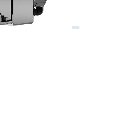
404 9070
APR reg. 07546505
Račun: Raiffeisen
33 90 90
PIB br. 100177949
265-1110310003822-76
impex.rs
PDV potvrda