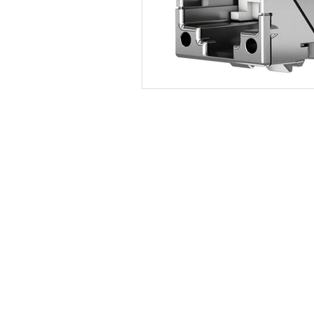
Vesimpex d.o.o.
+381 11 
Patrijarha Dimitrija 24,
+381 63 
Beograd 11090, Srbija
info@ves