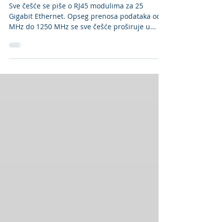
Telegaertner AMJ za 25G
Sve češće se piše o RJ45 modulima za 25
Gigabit Ethernet. Opseg prenosa podataka od 1
MHz do 1250 MHz se sve češće proširuje u...