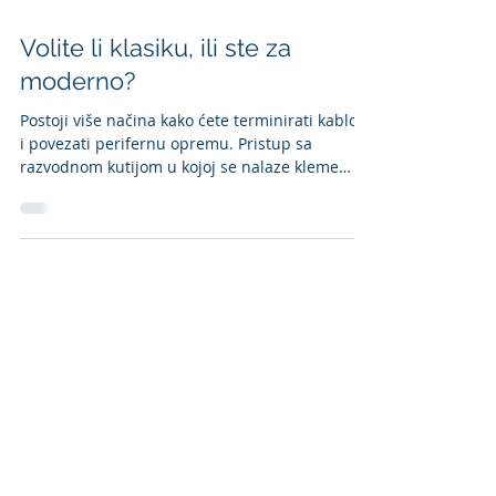
Volite li klasiku, ili ste za
moderno?
Postoji više načina kako ćete terminirati kablove
i povezati perifernu opremu. Pristup sa
razvodnom kutijom u kojoj se nalaze kleme
spada...